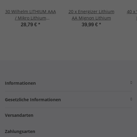
30 Wilhelm LITHIUM AAA
20 x Energizer Lithium
40 x 
/ Mikro Lithium
AA Mignon Lithium
Batterien im Shrink
28,79 €
*
39,99 €
*
LR03, FR03, L92
Informationen
Gesetzliche Informationen
Versandarten
Zahlungsarten