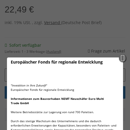
22,49 €
inkl. 19% USt. , zzgl.
Versand
(Deutsche Post Brief)
Sofort verfügbar
Frage zum Artikel
Lieferzeit:
1 - 3 Werktage
(Ausland)
Europäischer Fonds für regionale Entwicklung
"Investition in Ihre Zukunft"
Europäischer Fonds für regionale Entwicklung
Informationen zum Bauvorhaben NEMT Neuschäfer Euro Multi
Trade GmbH
Weitere Betriebsstätte zur Lagerung von rund 700 Paletten.
Beschreibung
Durch das stetige Wachstum des Unternehmens und die dadurch
erforderlichen Erweiterungen der Kapazitäten, besonders von Paletten- und
16 Wilhelm Lithium AA Mignon Batterien!
Kartonagenstellplätzen, sowie Anpassung der personellen Struktur, wurde