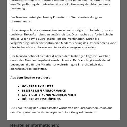
eine Vergrößerung der Betriebsstätte zur Optimierung der Arbeitsabläufe
notwendig.
Die Ultra Lithium Batterie bietet zuverlässige Leistung
Der Neubau bietet gleichzeitig Potential zur Weiterentwicklung des
Unternehmens.
für energieintensive Geräte, wie zum Beispiel
Digitalkameras, MP3 Player und tragbare LCD
Unser Anspruch ist es, unsere Kunden schnellstmöglich zu beliefern, um ein
Fernsehgeräte.
positives Einkaufserlebnis zu gewährleisten. Dies macht es erforderlich ein
großes Lager, sowie ausreichend Personal vorzuhalten. Durch die
Vergrößerung und bedarfsoptimierte Modernisierung des Unternehmens kann
1,5V
dies technisch noch besser und innovativer umgesetzt werden.
Typ AA Mignon, 2900 mAh
Der Neubau befindet sich direkt neben dem bisherigen Lagerort, welcher
andere Bezeichnung: LR6, UM3 oder 15A
durch den Neubau umgebaut werden konnte. Berücksichtigt wurde dabei
Lithiumbatterie
besonders, die für die Mitarbeiter weiterhin gute Erreichbarkeit des
Temperaturbereich -40°C bis 60°C
bisherigen Arbeitsplatztes.
Verpackung im Shrink
Aus dem Neubau resultiert:
Abmessung ø 14 x 50 mm bei einem Gewicht von ca. 16
Gramm
HÖHERE FLEXIBILITÄT
BESSERE LIEFERPERFORMANCE
GESTEIGERTE KUNDENZUFRIEDENHEIT
HÖHERE WERTSCHÖPFUNG
Angaben zur Produktsicherheit
Die Erweiterung der Betriebsstätte wurde von der Europäischen Union aus
dem Europäischen Fonds für regionle Entwicklung kofinanziert.
Herstellerinformationen: