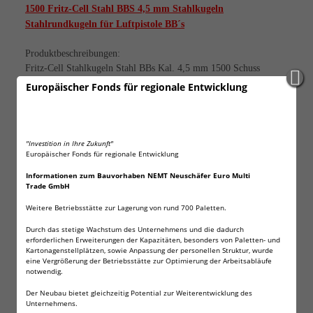
1500 Fritz-Cell Stahl BBS 4,5 mm Stahlkugeln
Stahlrundkugeln für Luftpistole BB´s
Produktbeschreibungen:
Fritz-Cell Stahlkugeln Stahl BBs Kal. 4,5 mm 1500 Schuss
Europäischer Fonds für regionale Entwicklung
Passend für Luftpistolen und Luftgewehre.
Lieferumfang:
1500 Stahlkugeln
"Investition in Ihre Zukunft"
Kaliber 4,5 mm (.177) Stahl BB
Europäischer Fonds für regionale Entwicklung
Gewicht pro BB: 0,35 g / 5,40 gr
Informationen zum Bauvorhaben NEMT Neuschäfer Euro Multi
Material: Carbonstahl BBs
Trade GmbH
Weitere Betriebsstätte zur Lagerung von rund 700 Paletten.
Fritz-Cell Stahl BBs Kaliber 4,5 mm. Präzise verarbeitete
Stahlkugeln welche für ein sauberes Trefferbild sorgen.
Durch das stetige Wachstum des Unternehmens und die dadurch
erforderlichen Erweiterungen der Kapazitäten, besonders von Paletten- und
Kartonagenstellplätzen, sowie Anpassung der personellen Struktur, wurde
Diese sind passend für alle Waffen im Kaliber 4,5 mm Stahl BB.
eine Vergrößerung der Betriebsstätte zur Optimierung der Arbeitsabläufe
Passend unter anderem z.B. für Heckler & Koch USP, Walther
notwendig.
P38, ASG Co2 Pistolen, Dan Wesson Revolver, Umarex Legends
Der Neubau bietet gleichzeitig Potential zur Weiterentwicklung des
P08 und C96, Colt Government M45 CQBP, Browning Mark III,
Unternehmens.
Colt Python, Umarex Morph, Beretta M84 FS, Colt Special