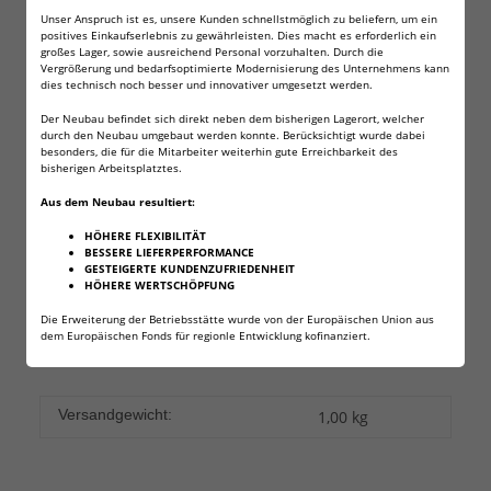
Unser Anspruch ist es, unsere Kunden schnellstmöglich zu beliefern, um ein
Combat Classic, Walther PPK/S, Umarex XBG, Colt Defender,
positives Einkaufserlebnis zu gewährleisten. Dies macht es erforderlich ein
Umarex TAC KIT, Makarov, Walther CP99 Compact, Umarex
großes Lager, sowie ausreichend Personal vorzuhalten. Durch die
TDP 45, Heckler & Koch USP, Beretta Elite, Smith & Wesson
Vergrößerung und bedarfsoptimierte Modernisierung des Unternehmens kann
dies technisch noch besser und innovativer umgesetzt werden.
M&P, Baby Desert Eagle, Crosman Co2-Pistolen, Beretta PX4,
Umarex Racegun, Walther CP99 Compact, Umarex TDP 45
Der Neubau befindet sich direkt neben dem bisherigen Lagerort, welcher
durch den Neubau umgebaut werden konnte. Berücksichtigt wurde dabei
besonders, die für die Mitarbeiter weiterhin gute Erreichbarkeit des
bisherigen Arbeitsplatztes.
Angaben zur Produktsicherheit
Aus dem Neubau resultiert:
HÖHERE FLEXIBILITÄT
BESSERE LIEFERPERFORMANCE
Herstellerinformationen:
GESTEIGERTE KUNDENZUFRIEDENHEIT
NEMT Neuschäfer Euro Multi Trade GmbH
HÖHERE WERTSCHÖPFUNG
Unterhauner Str. 1
Baden-Württemberg
Die Erweiterung der Betriebsstätte wurde von der Europäischen Union aus
Hauneck, Deutschland, 36282
dem Europäischen Fonds für regionle Entwicklung kofinanziert.
info@nemt-gmbh.de
Versandgewicht:
1,00 kg