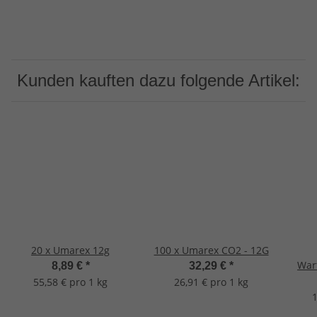
Kunden kauften dazu folgende Artikel:
20 x Umarex 12g
100 x Umarex CO2 - 12G
War
8,89 €
*
32,29 €
*
Cell
55,58 € pro 1 kg
26,91 € pro 1 kg
CO 
1
L