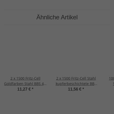
Ähnliche Artikel
2 x 1500 Fritz-Cell
2 x 1500 Fritz-Cell Stahl
100
Goldfarben Stahl BBS 4,5
kupferbeschichtete BBS
mm Stahlkugeln
4,5 mm Stahlkugeln
11,27 €
*
11,56 €
*
Stahlrundkugeln für
Stahlrundkugeln für
Luftpistole BB´s CO2
Luftpistole BB´s
Pistolen