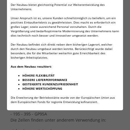
Der Neubau bietet gleichzeitig Potential zur Weiterentwicklung des
Beschreibung
Unternehmens.
Wilhelm AG7: entwickelt privaten, wie auch
Unser Anspruch ist es, unsere Kunden schnellstmöglich zu beliefern, um ein
professionellen Anwender. Langlebige und
positives Einkaufserlebnis zu gewährleisten. Dies macht es erforderlich ein
leistungsstarke Energie.
großes Lager, sowie ausreichend Personal vorzuhalten. Durch die
Vergrößerung und bedarfsoptimierte Modernisierung des Unternehmens kann
dies technisch noch besser und innovativer umgesetzt werden.
Auf das gewohnt hohe und zuverlässige Wilhelm
Qualitätsniveau wurde nicht verzichtet. Auf höchste
Der Neubau befindet sich direkt neben dem bisherigen Lagerort, welcher
durch den Neubau umgebaut werden konnte. Berücksichtigt wurde dabei
Qualität wurde gesetzt, wodurch sich die AG12 Batterie
besonders, die für die Mitarbeiter weiterhin gute Erreichbarkeit des
für alle Anwendungszwecke bestens eignet.
bisherigen Arbeitsplatztes.
Aus dem Neubau resultiert:
Nennspannung 1,5V
HÖHERE FLEXIBILITÄT
Kapazität 45 mAh
BESSERE LIEFERPERFORMANCE
GESTEIGERTE KUNDENZUFRIEDENHEIT
Höhe 2,7mm
HÖHERE WERTSCHÖPFUNG
Durchmesser 9,4 mm
Die Erweiterung der Betriebsstätte wurde von der Europäischen Union aus
dem Europäischen Fonds für regionle Entwicklung kofinanziert.
Andere Typenbezeichnungen für AG7 sind: LR57 - L927
- 195 - 395 - GP95A
Die Zellen finden unter anderem Verwendung in: