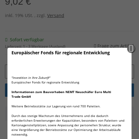
9,02 €
inkl. 19% USt. , zzgl.
Versand
Sofort verfügbar
Frage zum Artikel
Lieferzeit:
1 - 3 Werktage
(Ausland)
Europäischer Fonds für regionale Entwicklung
"Investition in Ihre Zukunft"
Europäischer Fonds für regionale Entwicklung
Informationen zum Bauvorhaben NEMT Neuschäfer Euro Multi
Trade GmbH
Weitere Betriebsstätte zur Lagerung von rund 700 Paletten.
Beschreibung
Durch das stetige Wachstum des Unternehmens und die dadurch
erforderlichen Erweiterungen der Kapazitäten, besonders von Paletten- und
Kartonagenstellplätzen, sowie Anpassung der personellen Struktur, wurde
100 X Wilhelm AG7 LR57 - L927 - 195 - 395 - GP95A
eine Vergrößerung der Betriebsstätte zur Optimierung der Arbeitsabläufe
notwendig.
Qualitätsbatterien 1,5 V Alkaline