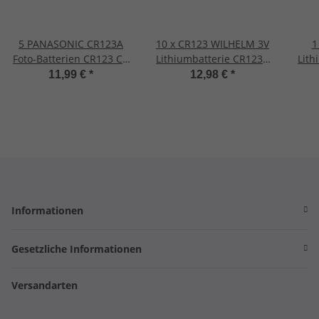
5 PANASONIC CR123A
10 x CR123 WILHELM 3V
1
Foto-Batterien CR123 CR
Lithiumbatterie CR123A
Lith
123 123A NEU Ø16,5 x
123 CR Fotobatterie
11,99 €
*
12,98 €
*
34,2mm
Photo
Informationen
Gesetzliche Informationen
Versandarten