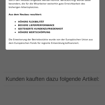
besonders, die für die Mitarbeiter weiterhin gute Erreichbarkeit des
Advanced Power Solution NV
bisherigen Arbeitsplatztes.
Nieuwe Gentsesteenweg 21
Groot-Bijgaarden, Belgien, 1702
Aus dem Neubau resultiert:
aps_customer_service_warsaw@ap.solutions
HÖHERE FLEXIBILITÄT
verantwortliche Person:
BESSERE LIEFERPERFORMANCE
Advanced Power Solution NV
GESTEIGERTE KUNDENZUFRIEDENHEIT
Nieuwe Gentsesteenweg 21
HÖHERE WERTSCHÖPFUNG
Dilbeek, Belgien, 1700
test@test.de
Die Erweiterung der Betriebsstätte wurde von der Europäischen Union aus
dem Europäischen Fonds für regionle Entwicklung kofinanziert.
Kunden kauften dazu folgende Artikel: