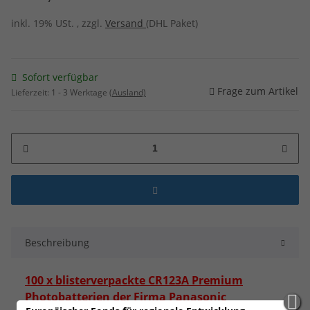
inkl. 19% USt. , zzgl.
Versand
(DHL Paket)
Sofort verfügbar
Frage zum Artikel
Lieferzeit:
1 - 3 Werktage
(Ausland)
Beschreibung
100 x blisterverpackte CR123A Premium
Photobatterien der Firma Panasonic