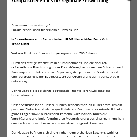
Europäischer Fonds für regionale Entwicklung
Die Batterien sind sehr hochwertig.
3V! 1.400 mAh
Qualität, die hält was sie verspricht!
"Investition in Ihre Zukunft"
Maße in mm (H x B x T): 34,5 x 34,5 x 17,0
Europäischer Fonds für regionale Entwicklung
blisterverpackt
Informationen zum Bauvorhaben NEMT Neuschäfer Euro Multi
Typenbezeichnungen für CR123 sind:
Trade GmbH
CR123A, DL123A, EL123A
Weitere Betriebsstätte zur Lagerung von rund 700 Paletten.
Diese Batterien finden z.B. auch Verwendung in:
Durch das stetige Wachstum des Unternehmens und die dadurch
erforderlichen Erweiterungen der Kapazitäten, besonders von Paletten- und
Analog- und Digitalkameras, Taschenlampen
Kartonagenstellplätzen, sowie Anpassung der personellen Struktur, wurde
eine Vergrößerung der Betriebsstätte zur Optimierung der Arbeitsabläufe
notwendig.
Nicht geeignet für ARLO Kameras.
Der Neubau bietet gleichzeitig Potential zur Weiterentwicklung des
Unternehmens.
Unser Anspruch ist es, unsere Kunden schnellstmöglich zu beliefern, um ein
positives Einkaufserlebnis zu gewährleisten. Dies macht es erforderlich ein
großes Lager, sowie ausreichend Personal vorzuhalten. Durch die
Angaben zur Produktsicherheit
Vergrößerung und bedarfsoptimierte Modernisierung des Unternehmens kann
dies technisch noch besser und innovativer umgesetzt werden.
Der Neubau befindet sich direkt neben dem bisherigen Lagerort, welcher
Herstellerinformationen:
durch den Neubau umgebaut werden konnte. Berücksichtigt wurde dabei