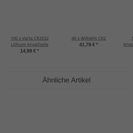
100 x Varta CR2032
40 x Wilhelm CR2
1
Lithium Knopfzelle
Knop
41,79 €
*
13GA
14,99 €
*
Ähnliche Artikel