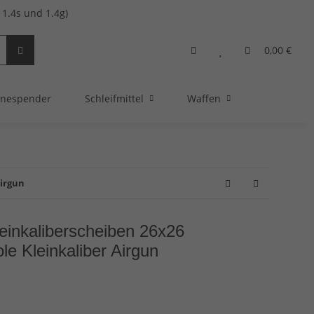
1.4s und 1.4g)
0,00 €
nespender
Schleifmittel
Waffen
Airgun
leinkaliberscheiben 26x26
le Kleinkaliber Airgun