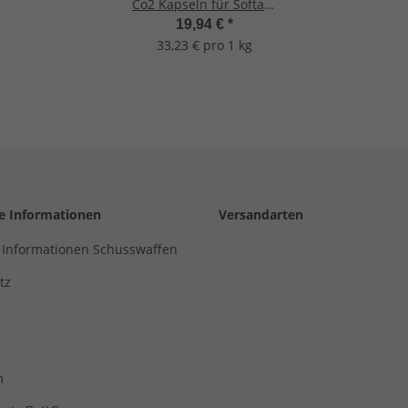
Co2 Kapseln für Softair,
Painball, Luftpistolen
19,94 €
*
oder Luftgewehre
33,23 € pro 1 kg
he Informationen
Versandarten
 Informationen Schusswaffen
tz
m