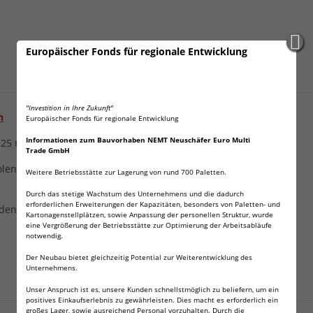
Europäischer Fonds für regionale Entwicklung
"Investition in Ihre Zukunft"
n
Europäischer Fonds für regionale Entwicklung
Informationen zum Bauvorhaben NEMT Neuschäfer Euro Multi
25 m- Präzision/Standardpistole/ Pistole 50 m
Trade GmbH
tolen geeignet.
Weitere Betriebsstätte zur Lagerung von rund 700 Paletten.
Durch das stetige Wachstum des Unternehmens und die dadurch
erforderlichen Erweiterungen der Kapazitäten, besonders von Paletten- und
edenster Größen, Stahl-BB oder Airsoft-BB 6mm.
Kartonagenstellplätzen, sowie Anpassung der personellen Struktur, wurde
eine Vergrößerung der Betriebsstätte zur Optimierung der Arbeitsabläufe
notwendig.
Der Neubau bietet gleichzeitig Potential zur Weiterentwicklung des
Unternehmens.
Unser Anspruch ist es, unsere Kunden schnellstmöglich zu beliefern, um ein
Angaben zur Produktsicherheit
positives Einkaufserlebnis zu gewährleisten. Dies macht es erforderlich ein
großes Lager, sowie ausreichend Personal vorzuhalten. Durch die