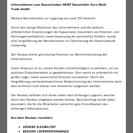
Informationen zum Bauvorhaben NEMT Neuschäfer Euro Multi
2500 Field Target Match
Trade GmbH
Weitere Betriebsstätte zur Lagerung von rund 700 Paletten.
Diabolos 5,49 mm FRITZ-
Durch das stetige Wachstum des Unternehmens und die dadurch
erforderlichen Erweiterungen der Kapazitäten, besonders von Paletten- und
CELL für Luftgewehr
Kartonagenstellplätzen, sowie Anpassung der personellen Struktur, wurde
eine Vergrößerung der Betriebsstätte zur Optimierung der Arbeitsabläufe
Luftpistole
notwendig.
Der Neubau bietet gleichzeitig Potential zur Weiterentwicklung des
Unternehmens.
Mittelschwerer Field Target Match Diabolo.
Unser Anspruch ist es, unsere Kunden schnellstmöglich zu beliefern, um ein
positives Einkaufserlebnis zu gewährleisten. Dies macht es erforderlich ein
Präzise Verarbeitet für das Silhouettenschießen
großes Lager, sowie ausreichend Personal vorzuhalten. Durch die
Vergrößerung und bedarfsoptimierte Modernisierung des Unternehmens kann
oder für das Schießen auf weitere Entfernungen,
dies technisch noch besser und innovativer umgesetzt werden.
sowie Wettkampf.
Der Neubau befindet sich direkt neben dem bisherigen Lagerort, welcher
Aerodynamisch gewölbte Form durch
durch den Neubau umgebaut werden konnte. Berücksichtigt wurde dabei
besonders, die für die Mitarbeiter weiterhin gute Erreichbarkeit des
Halbrundkopf. Auch für Waffen mit
bisherigen Arbeitsplatztes.
Trommelmagazinen geeignet
Aus dem Neubau resultiert:
HÖHERE FLEXIBILITÄT
Kaliber: 5,49 mm / .22cal
BESSERE LIEFERPERFORMANCE