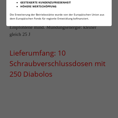
GESTEIGERTE KUNDENZUFRIEDENHEIT
Geschosslänge: 6,5 mm
HÖHERE WERTSCHÖPFUNG
Gewicht: 1,00 Gramm / 15,43 gr
Die Erweiterung der Betriebsstätte wurde von der Europäischen Union aus
dem Europäischen Fonds für regionle Entwicklung kofinanziert.
Geschossform: Rundkopf
Empfohlene mind. Mündungsenergie: kleiner
gleich 25 J
Lieferumfang: 10
Schraubverschlussdosen mit
250 Diabolos