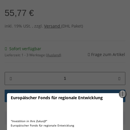
55,77 €
inkl. 19% USt. , zzgl.
Versand
(DHL Paket)
Sofort verfügbar
Frage zum Artikel
Lieferzeit:
1 - 3 Werktage
(Ausland)
Europäischer Fonds für regionale Entwicklung
Beschreibung
"Investition in Ihre Zukunft"
Europäischer Fonds für regionale Entwicklung