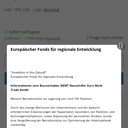
inkl. 19% USt. , zzgl.
Versand
Sofort verfügbar
Frage zum Artikel
Lieferzeit:
1 - 3 Werktage
(Ausland)
Europäischer Fonds für regionale Entwicklung
"Investition in Ihre Zukunft"
Europäischer Fonds für regionale Entwicklung
Informationen zum Bauvorhaben NEMT Neuschäfer Euro Multi
Trade GmbH
Weitere Betriebsstätte zur Lagerung von rund 700 Paletten.
Beschreibung
Durch das stetige Wachstum des Unternehmens und die dadurch
erforderlichen Erweiterungen der Kapazitäten, besonders von Paletten- und
100 x Rubberballs Cal.50 Gummigeschosse Fritz-Cell
Kartonagenstellplätzen, sowie Anpassung der personellen Struktur, wurde
eine Vergrößerung der Betriebsstätte zur Optimierung der Arbeitsabläufe
kompatibel mit T4E HDR50 / HDP5
notwendig.