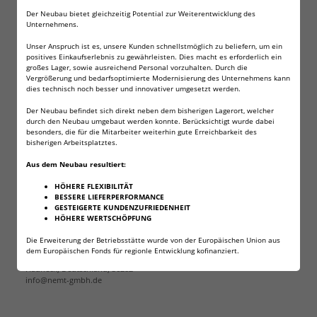
Orange Rubberballs Kaliber .50
Der Neubau bietet gleichzeitig Potential zur Weiterentwicklung des
Hohe Qualität und Präzision
Unternehmens.
Material: Gummi
Unser Anspruch ist es, unsere Kunden schnellstmöglich zu beliefern, um ein
Gewicht je Ball: ca 1,30g
positives Einkaufserlebnis zu gewährleisten. Dies macht es erforderlich ein
großes Lager, sowie ausreichend Personal vorzuhalten. Durch die
Vergrößerung und bedarfsoptimierte Modernisierung des Unternehmens kann
Achtung: Diese Projektile dienen nur zu Trainings- oder
dies technisch noch besser und innovativer umgesetzt werden.
Testzwecken.Nicht zum schießen auf Lebewesen
verwenden, da dies zu starken Schmerzen /
Der Neubau befindet sich direkt neben dem bisherigen Lagerort, welcher
durch den Neubau umgebaut werden konnte. Berücksichtigt wurde dabei
Verletzungen führen kann.
besonders, die für die Mitarbeiter weiterhin gute Erreichbarkeit des
bisherigen Arbeitsplatztes.
Aus dem Neubau resultiert:
Angaben zur Produktsicherheit
HÖHERE FLEXIBILITÄT
BESSERE LIEFERPERFORMANCE
GESTEIGERTE KUNDENZUFRIEDENHEIT
HÖHERE WERTSCHÖPFUNG
Herstellerinformationen:
NEMT Neuschäfer Euro Multi Trade GmbH
Die Erweiterung der Betriebsstätte wurde von der Europäischen Union aus
Unterhauner Str. 1
dem Europäischen Fonds für regionle Entwicklung kofinanziert.
Baden-Württemberg
Hauneck, Deutschland, 36282
info@nemt-gmbh.de