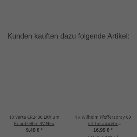
Kunden kauften dazu folgende Artikel:
10 Varta CR2430 Lithium
4 x Wilhelm Pfefferspray 60
Knopfzellen 3V Neu
ml Tierabwehr
Selbstverteidigung CS KO
9,49 €
*
16,99 €
*
JET