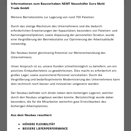
Informationen zum Bauvorhaben NEMT Neuschäfer Euro Multi
Trade GmbH
Blisterverpackte CR123A Premium Zellen der
Weitere Betriebsstätte zur Lagerung von rund 700 Paletten.
Firma
Panasonic
!
Diese Batterien sind
Durch das stetige Wachstum des Unternehmens und die dadurch
erforderlichen Erweiterungen der Kapazitäten, besonders von Paletten- und
sehr hochwertig.
Kartonagenstellplätzen, sowie Anpassung der personellen Struktur, wurde
eine Vergrößerung der Betriebsstätte zur Optimierung der Arbeitsabläufe
notwendig.
Andere Bezeichnungen für diese Batterien sind: CR123A,
Der Neubau bietet gleichzeitig Potential zur Weiterentwicklung des
DL123A, EL123A
Unternehmens.
Diese Zellen haben folgende Features:
Unser Anspruch ist es, unsere Kunden schnellstmöglich zu beliefern, um ein
positives Einkaufserlebnis zu gewährleisten. Dies macht es erforderlich ein
großes Lager, sowie ausreichend Personal vorzuhalten. Durch die
3V! 1.400 mAh
Vergrößerung und bedarfsoptimierte Modernisierung des Unternehmens kann
Qualität, die hält was sie verspricht!
dies technisch noch besser und innovativer umgesetzt werden.
Maße in mm (H x B x T): 34,5 x 34,5 x 17,0
Der Neubau befindet sich direkt neben dem bisherigen Lagerort, welcher
durch den Neubau umgebaut werden konnte. Berücksichtigt wurde dabei
besonders, die für die Mitarbeiter weiterhin gute Erreichbarkeit des
bisherigen Arbeitsplatztes.
Aus dem Neubau resultiert:
Diese Zellen finden z.B. auch Verwendung in:
HÖHERE FLEXIBILITÄT
Analog- und Digitalkammeras!
BESSERE LIEFERPERFORMANCE