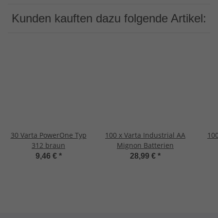
Kunden kauften dazu folgende Artikel:
30 Varta PowerOne Typ
100 x Varta Industrial AA
100
312 braun
Mignon Batterien
9,46 €
*
28,99 €
*