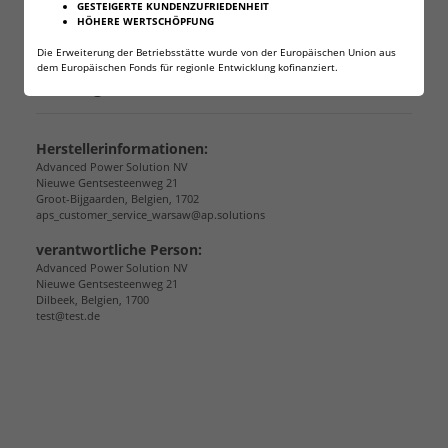
GESTEIGERTE KUNDENZUFRIEDENHEIT
Taschenlampen etc
HÖHERE WERTSCHÖPFUNG
Die Erweiterung der Betriebsstätte wurde von der Europäischen Union aus
dem Europäischen Fonds für regionle Entwicklung kofinanziert.
Angaben zur Produktsicherheit
Herstellerinformationen:
Advanced Power Solution NV
Nieuwe Gentsesteenweg 21
Groot-Bijgaarden, Belgien, 1702
aps_customer_service_warsaw@ap.solutions
verantwortliche Person:
Advanced Power Solution NV
Nieuwe Gentsesteenweg 21
Dilbeek, Belgien, 1700
test@test.de