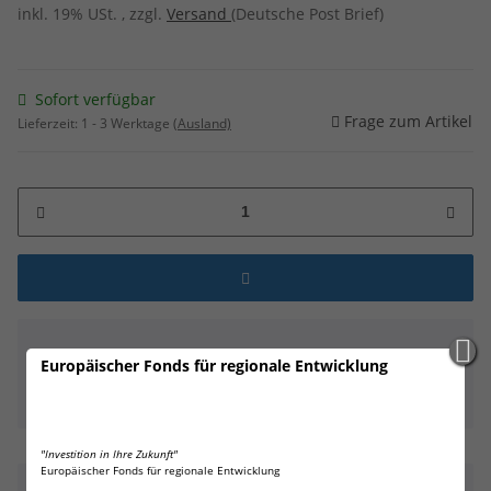
inkl. 19% USt. , zzgl.
Versand
(Deutsche Post Brief)
Sofort verfügbar
Frage zum Artikel
Lieferzeit:
1 - 3 Werktage
(Ausland)
x
Bitte beachten Sie das Abnahmeintervall von 1
Europäischer Fonds für regionale Entwicklung
Einheiten.
"Investition in Ihre Zukunft"
Europäischer Fonds für regionale Entwicklung
Beschreibung