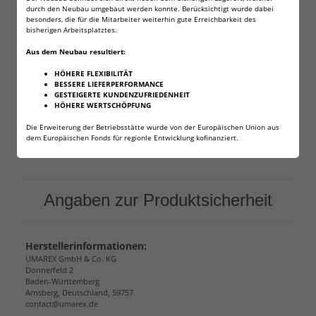
durch den Neubau umgebaut werden konnte. Berücksichtigt wurde dabei
besonders, die für die Mitarbeiter weiterhin gute Erreichbarkeit des
bisherigen Arbeitsplatztes.
Aus dem Neubau resultiert:
HÖHERE FLEXIBILITÄT
BESSERE LIEFERPERFORMANCE
GESTEIGERTE KUNDENZUFRIEDENHEIT
HÖHERE WERTSCHÖPFUNG
Die Erweiterung der Betriebsstätte wurde von der Europäischen Union aus
dem Europäischen Fonds für regionle Entwicklung kofinanziert.
Angaben zur Produktsicherheit
Herstellerinformationen:
UMAREX GmbH & Co. KG
Donnerfeld 2
Baden-Württemberg
Arnsberg, Deutschland, 59757
contact@umarex.de