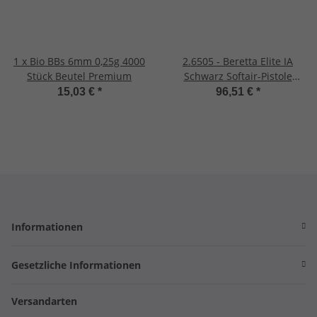
1 x Bio BBs 6mm 0,25g 4000
2.6505 - Beretta Elite IA
Stück Beutel Premium
Schwarz Softair-Pistole
Kaliber 6 mm BB Gas
15,03 €
*
96,51 €
*
Blowback (P18)
Informationen
Gesetzliche Informationen
Versandarten