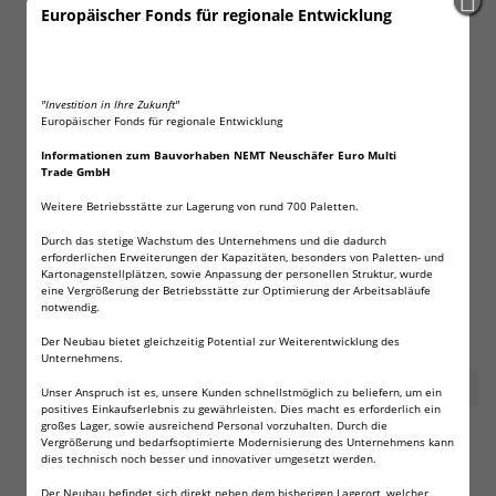
Europäischer Fonds für regionale Entwicklung
Elite Force Green Gas Maintenance
600 ml, 130 PSI, mit Silikonöl
"Investition in Ihre Zukunft"
Besondere Eignung für GBB-Kurzwaffen
Europäischer Fonds für regionale Entwicklung
Pflegend wirkender Silikonöl-Anteil
Informationen zum Bauvorhaben NEMT Neuschäfer Euro Multi
Trade GmbH
Optimale Funktion bei mittleren Temperaturen
Beste Betriebstemperatur: 14°C bis 27°C
Weitere Betriebsstätte zur Lagerung von rund 700 Paletten.
Füllrohr aus Edelstahl
Durch das stetige Wachstum des Unternehmens und die dadurch
erforderlichen Erweiterungen der Kapazitäten, besonders von Paletten- und
Kartonagenstellplätzen, sowie Anpassung der personellen Struktur, wurde
eine Vergrößerung der Betriebsstätte zur Optimierung der Arbeitsabläufe
notwendig.
TECHNISCHE DATEN
Der Neubau bietet gleichzeitig Potential zur Weiterentwicklung des
Inhalt
600 ml
Unternehmens.
Druck
130 PSI
Unser Anspruch ist es, unsere Kunden schnellstmöglich zu beliefern, um ein
positives Einkaufserlebnis zu gewährleisten. Dies macht es erforderlich ein
großes Lager, sowie ausreichend Personal vorzuhalten. Durch die
Vergrößerung und bedarfsoptimierte Modernisierung des Unternehmens kann
dies technisch noch besser und innovativer umgesetzt werden.
Der Neubau befindet sich direkt neben dem bisherigen Lagerort, welcher