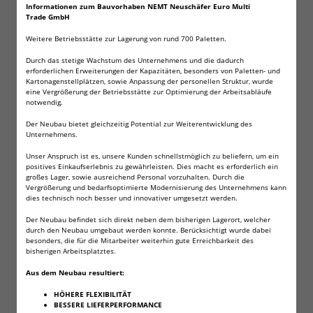
Informationen zum Bauvorhaben NEMT Neuschäfer Euro Multi
Trade GmbH
75 x Lithium Knopfzellen CR2032 der Marke
Wilhelm
Weitere Betriebsstätte zur Lagerung von rund 700 Paletten.
Durch das stetige Wachstum des Unternehmens und die dadurch
erforderlichen Erweiterungen der Kapazitäten, besonders von Paletten- und
Kartonagenstellplätzen, sowie Anpassung der personellen Struktur, wurde
eine Vergrößerung der Betriebsstätte zur Optimierung der Arbeitsabläufe
Bei den Batterien handelt es sich um Knopfzellen der
notwendig.
Marke Wilhelm. Die Batterien werden in industrieller
Der Neubau bietet gleichzeitig Potential zur Weiterentwicklung des
Großverpackung geliefert, sind jedoch
Unternehmens.
kurzschlussicher verpackt.
Unser Anspruch ist es, unsere Kunden schnellstmöglich zu beliefern, um ein
positives Einkaufserlebnis zu gewährleisten. Dies macht es erforderlich ein
großes Lager, sowie ausreichend Personal vorzuhalten. Durch die
Vergrößerung und bedarfsoptimierte Modernisierung des Unternehmens kann
dies technisch noch besser und innovativer umgesetzt werden.
Technische Daten:
Der Neubau befindet sich direkt neben dem bisherigen Lagerort, welcher
durch den Neubau umgebaut werden konnte. Berücksichtigt wurde dabei
Größe: CR2032
besonders, die für die Mitarbeiter weiterhin gute Erreichbarkeit des
Lithium Knopfzelle
bisherigen Arbeitsplatztes.
Höhe: 3,2mm
Aus dem Neubau resultiert:
Duechmesser: 20mm
HÖHERE FLEXIBILITÄT
Spannung: 3V
BESSERE LIEFERPERFORMANCE