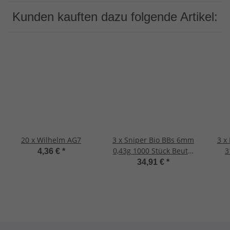
Kunden kauften dazu folgende Artikel:
20 x Wilhelm AG7
3 x Sniper Bio BBs 6mm
3 x
0,43g 1000 Stück Beutel
3
4,36 €
*
Premium
34,91 €
*