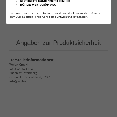
GESTEIGERTE KUNDENZUFRIEDENHEIT
Alternative Bezeichnungen für die Größe: CR-
HÖHERE WERTSCHÖPFUNG
2032, CR 2032, 2032, KL2032, KECR2032,
Die Erweiterung der Betriebsstätte wurde von der Europäischen Union aus
6032, LM2032, ECR2032, DL2032, BR2032
dem Europäischen Fonds für regionle Entwicklung kofinanziert.
Angaben zur Produktsicherheit
Herstellerinformationen:
Weilax GmbH
Lena-Christ-Str. 2
Baden-Württemberg
Grünwald, Deutschland, 82031
info@weilax.de