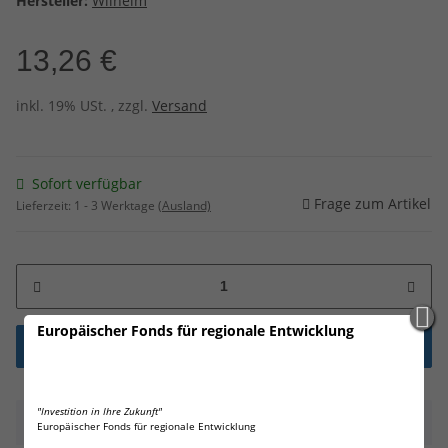
Hersteller:
Wilhelm
13,26 €
inkl. 19% USt. , zzgl.
Versand
Sofort verfügbar
Frage zum Artikel
Lieferzeit:
1 - 3 Werktage
(Ausland)
Europäischer Fonds für regionale Entwicklung
"Investition in Ihre Zukunft"
Beschreibung
Europäischer Fonds für regionale Entwicklung