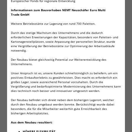
Europäischer Fonds für regionale Entwicklung
Informationen zum Bauvorhaben NEMT Neuschäfer Euro Multi
Trade GmbH
Wilhelm CS-Spray / Pfefferspray zur Tierabwehr
Inhalt 16ml je Sprühdose
Weitere Betriebsstätte zur Lagerung von rund 700 Paletten.
Reichweite ca. 5 Meter
Durch das stetige Wachstum des Unternehmens und die dadurch
Sprühdauer ca. 4 Sekunden
erforderlichen Erweiterungen der Kapazitäten, besonders von Paletten- und
Kartonagenstellplätzen, sowie Anpassung der personellen Struktur, wurde
Tierabwehrspray zur erfolgreiche
eine Vergrößerung der Betriebsstätte zur Optimierung der Arbeitsabläufe
notwendig.
Selbstverteidigung auf Distanz praktischer
Schlüsselanhänger
Der Neubau bietet gleichzeitig Potential zur Weiterentwicklung des
Dank 11 % Oleoresin-Capsicin was ca. 2 Millionen
Unternehmens.
Scoville entsprich, hoher Schutz vor aggressiven
Unser Anspruch ist es, unsere Kunden schnellstmöglich zu beliefern, um ein
Tieren
positives Einkaufserlebnis zu gewährleisten. Dies macht es erforderlich ein
großes Lager, sowie ausreichend Personal vorzuhalten. Durch die
Legal ohne Altersbeschränkung erhältlich
Vergrößerung und bedarfsoptimierte Modernisierung des Unternehmens kann
CS Spray CS Gas Pfefferspray Tierabwehrspray
dies technisch noch besser und innovativer umgesetzt werden.
Klein und praktisch, somit in jede Tasche
Der Neubau befindet sich direkt neben dem bisherigen Lagerort, welcher
passend
durch den Neubau umgebaut werden konnte. Berücksichtigt wurde dabei
Biozidprodukte vorsichtig verwenden. Vor
besonders, die für die Mitarbeiter weiterhin gute Erreichbarkeit des
bisherigen Arbeitsplatztes.
Gebrauch stets Etikett und Produktinformationen
lesen.
Aus dem Neubau resultiert:
HÖHERE FLEXIBILITÄT