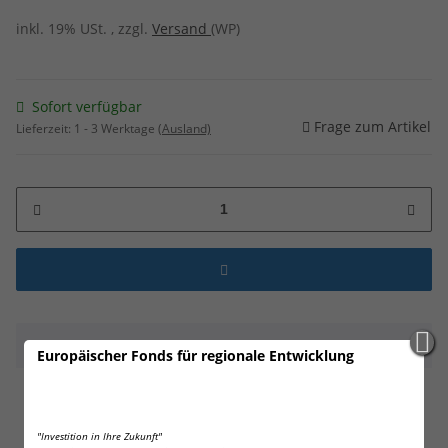
inkl. 19% USt. , zzgl.
Versand
(WP)
Sofort verfügbar
Frage zum Artikel
Lieferzeit:
1 - 3 Werktage
(Ausland)
Beschreibung
Europäischer Fonds für regionale Entwicklung
1 x Wilhelm Pfefferspray 16ml Tierabwehr
Selbstverteidigung CS KO Spray Schlüsselanhänger
"Investition in Ihre Zukunft"
weiß